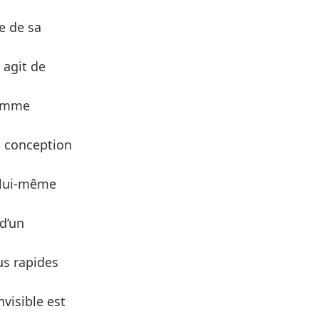
e de sa
 agit de
 comme
a conception
e lui-même
d’un
us rapides
nvisible est