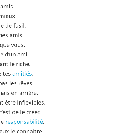
 amis.
 mieux.
e de fusil.
mes amis.
 que vous.
e d’un ami.
nt le riche.
e tes
amitiés
.
as les rêves.
ais en arrière.
 être inflexibles.
’est de le créer.
re
responsabilité
.
eux le connaitre.