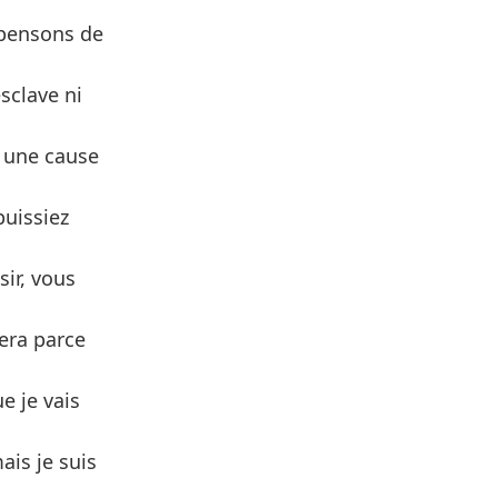
 pensons de
esclave ni
r une cause
puissiez
sir, vous
sera parce
e je vais
ais je suis