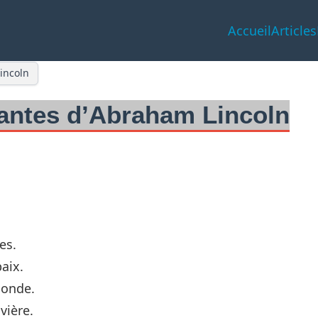
Accueil
Articles
Lincoln
llantes d’Abraham Lincoln
es.
paix.
monde.
vière.