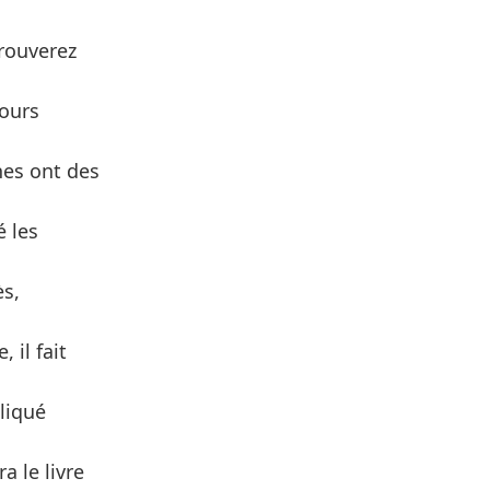
trouverez
jours
nes ont des
é les
ès,
 il fait
pliqué
 le livre