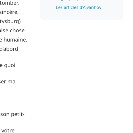
 tomber.
Les articles d'Aïvanhov
sincère.
ttysburg)
aise chose.
re humaine.
 d’abord
te quoi
iser ma
son petit-
 votre