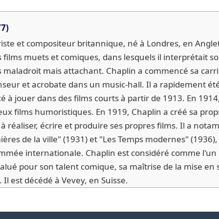
77)
ariste et compositeur britannique, né à Londres, en Anglet
films muets et comiques, dans lesquels il interprétait s
 maladroit mais attachant. Chaplin a commencé sa carr
seur et acrobate dans un music-hall. Il a rapidement ét
 jouer dans des films courts à partir de 1913. En 1914, 
eux films humoristiques. En 1919, Chaplin a créé sa prop
 réaliser, écrire et produire ses propres films. Il a not
mières de la ville" (1931) et "Les Temps modernes" (1936),
ommée internationale. Chaplin est considéré comme l'un 
salué pour son talent comique, sa maîtrise de la mise en 
Il est décédé à Vevey, en Suisse.