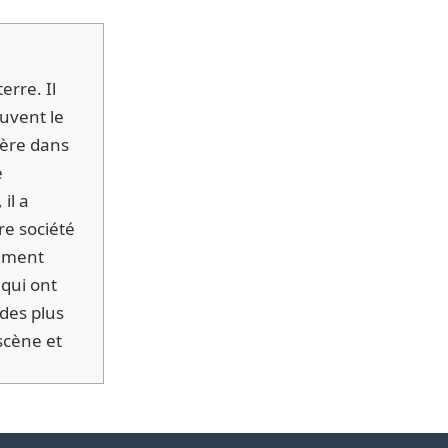
erre. Il
ouvent le
ière dans
é
il a
re société
amment
 qui ont
des plus
scène et