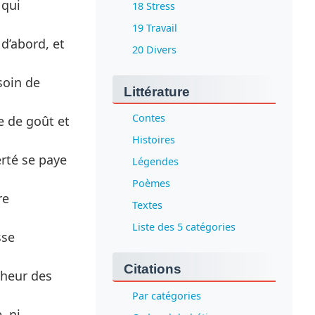
 qui
18 Stress
19 Travail
d’abord, et
20 Divers
soin de
Littérature
Contes
ée de goût et
Histoires
erté se paye
Légendes
Poèmes
re
Textes
Liste des 5 catégories
sse
Citations
nheur des
Par catégories
, ni