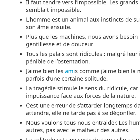
Il faut tendre vers l’impossible. Les grands 
semblait impossible.
L'homme est un animal aux instincts de surv
son âme ensuite.
Plus que les machines, nous avons besoin d
gentillesse et de douceur.
Tous les palais sont ridicules : malgré leur
pénible de l’ostentation.
J’aime bien les
ami
s comme j’aime bien la m
parfois d’une certaine solitude.
La tragédie stimule le sens du ridicule, car l
impuissance face aux forces de la nature.
C’est une erreur de s’attarder longtemps d
attendre, elle ne tarde pas à se dégonfler.
Nous voulons tous nous entraider. Les hu
autres, pas avec le malheur des autres.
La solitude est une sorte de tare : elle a un