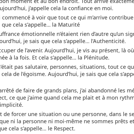
au bon moment et au bon endroit. Tout arrive exactem
jourd’hui, j’appelle cela la confiance en moi.
j’ai commencé à voir que tout ce qui m’arrive contribu
s que cela s’appelle… la Maturité
ffrance émotionnelle n’étaient rien d’autre qu’un sig
urd’hui, je sais que cela s’appelle… l’Authenticité.
cuper de l’avenir. Aujourd’hui, je vis au présent, là où
ée à la fois. Et cela s’appelle… la Plénitude.
était pas salutaire, personnes, situations, tout ce qu
ela de l’égoïsme. Aujourd’hui, je sais que cela s’app
ai arrêté de faire de grands plans, j’ai abandonné les 
rrect, ce que j’aime quand cela me plait et à mon ryth
implicité.
it de forcer une situation ou une personne, dans le s
en que ni la personne ni moi-même ne sommes prêts e
ue cela s’appelle… le Respect.