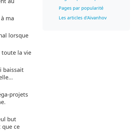
ent au
Pages par popularité
e à ma
Les articles d'Aïvanhov
nal lorsque
 toute la vie
i baissait
elle…
méga-projets
me.
eul but
t que ce