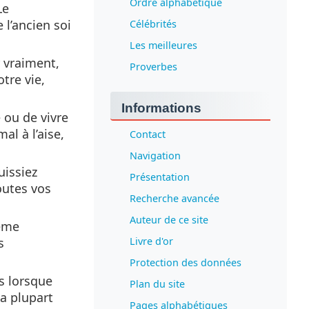
Ordre alphabétique
Le
 l’ancien soi
Célébrités
Les meilleures
 vraiment,
Proverbes
tre vie,
Informations
ou de vivre
l à l’aise,
Contact
Navigation
uissiez
Présentation
toutes vos
Recherche avancée
Auteur de ce site
ême
s
Livre d'or
Protection des données
ns lorsque
Plan du site
a plupart
Pages alphabétiques