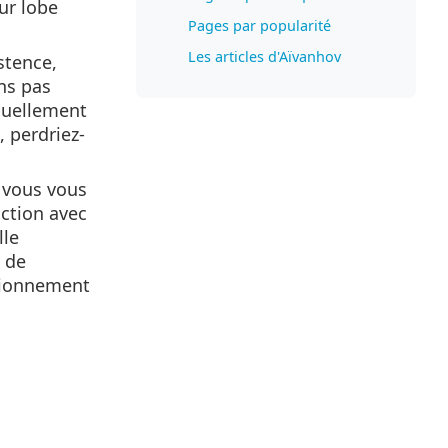
ur lobe
Pages par popularité
Les articles d'Aïvanhov
stence,
ns pas
inuellement
, perdriez-
 vous vous
action avec
lle
 de
ctionnement