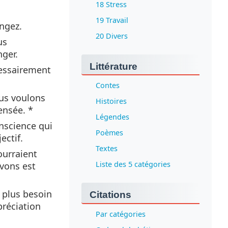
18 Stress
19 Travail
ngez.
20 Divers
us
ger.
Littérature
cessairement
Contes
ous voulons
Histoires
ensée. *
Légendes
nscience qui
Poèmes
ectif.
Textes
ourraient
Liste des 5 catégories
evons est
 plus besoin
Citations
ppréciation
Par catégories