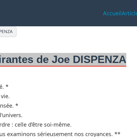
Accueil
Articl
ISPENZA
pirantes de Joe DISPENZA
é. *
vie.
ensée. *
l'univers.
dre : celle d’être soi-même.
ous examinons sérieusement nos croyances. **