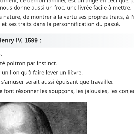
timent, ce démon familier, est un ange en ceci que, p
 nous donne aussi un froc, une livrée facile à mettre.
a nature, de montrer à la vertu ses propres traits, à l
t ses traits dans la personnification du passé.
Henry IV
, 1599 :
.
été poltron par instinct.
n lion qu'à faire lever un lièvre.
 s'amuser serait aussi épuisant que travailler.
ont résonner les soupçons, les jalousies, les conje