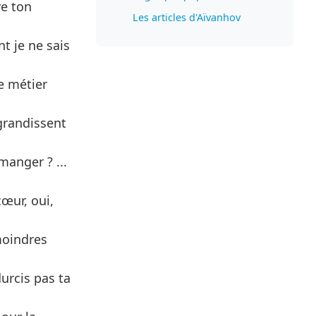
ve ton
Les articles d'Aïvanhov
t je ne sais
le métier
 grandissent
manger ? ...
œur, oui,
moindres
urcis pas ta