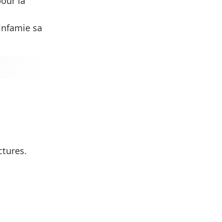
our la
'infamie sa
ctures.