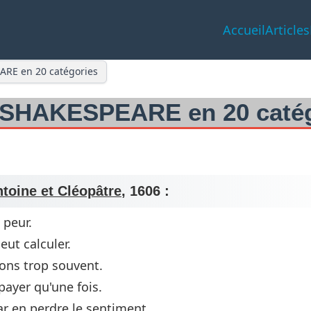
Accueil
Articles
EARE en 20 catégories
am SHAKESPEARE en 20 caté
toine et Cléopâtre
, 1606 :
 peur.
eut calculer.
nons trop souvent.
ayer qu'une fois.
par en perdre le sentiment.