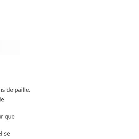
s de paille.
de
ur que
l se