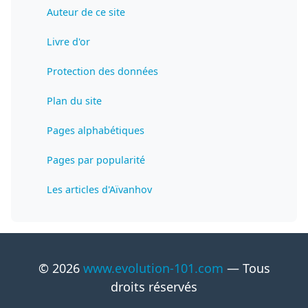
Auteur de ce site
Livre d'or
Protection des données
Plan du site
Pages alphabétiques
Pages par popularité
Les articles d'Aïvanhov
© 2026
www.evolution-101.com
— Tous
droits réservés