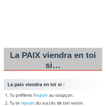
La PAIX viendra en toi
si…
La paix viendra en toi si :
Tu préfères l'
espoir
au soupçon.
Tu te
réjouis
du succès de ton voisin.