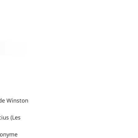
é de Winston
ius (Les
 Anonyme