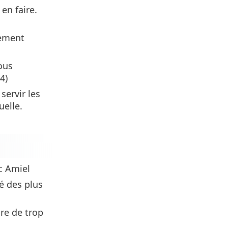
en faire.
lement
ous
4)
 servir les
uelle.
ic Amiel
té des plus
re de trop