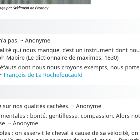
ge par Svklimkin de Pixabay
 n'a pas. ~ Anonyme
ualité qui nous manque, c’est un instrument dont no
ph Mabire (Le dictionnaire de maximes, 1830)
défauts dont nous nous croyons exempts, nous porte
 ~
François de La Rochefoucauld
ère sur nos qualités cachées. ~ Anonyme
entales : bonté, gentillesse, compassion. Alors not
use. ~ Anonyme
les : on asservit le cheval à cause de sa vélocité, on