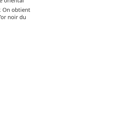
e oriental
r. On obtient
’or noir du