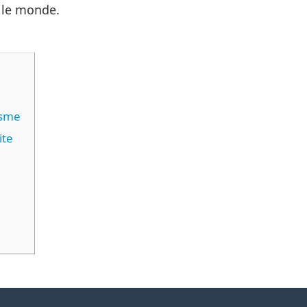
r le monde.
isme
ite