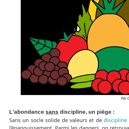
Par 
L'abondance
sans
discipline, un piège :
Sans un socle solide de valeurs et de
discipline
l’épanouissement. Parmi les dangers, on retrouve