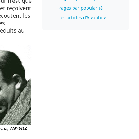
eur n'est que
et reçoivent
Pages par popularité
 écoutent les
Les articles d'Aïvanhov
es
réduits au
yrus, CCBYSA3.0