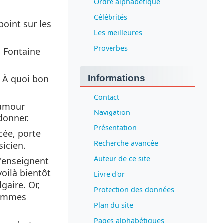
Ordre alphabétique
Célébrités
point sur les
Les meilleures
Proverbes
a Fontaine
Informations
. À quoi bon
Contact
’amour
Navigation
 donner.
Présentation
cée, porte
Recherche avancée
sicien.
Auteur de ce site
t'enseignent
voilà bientôt
Livre d'or
gaire. Or,
Protection des données
 hommes
Plan du site
Pages alphabétiques