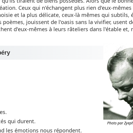
r qu'ils tiraient de biens possédés. Alors que le bonh
réation. Ceux qui n'échangent plus rien d'eux-mêmes 
choisie et la plus délicate, ceux-là mêmes qui subtils,
poèmes, jouissent de l'oasis sans la vivifier, usent d
chent d'eux-mêmes à leurs râteliers dans l'étable et, 
péry
es.
ités qui durent.
Photo par Zyeph
d les émotions nous répondent.