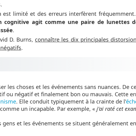
.
 est limité et des erreurs interfèrent fréquemment.
on cognitive agit comme une paire de lunettes 
ussée
.
avid D. Burns,
connaître les dix principales distorsio
négatifs
.
iser les choses et les événements sans nuances. De c
itif ou négatif et finalement bon ou mauvais. Cette er
nnisme
. Elle conduit typiquement à la crainte de l'
éch
oit comme un incapable. Par exemple, «
j'ai raté cet ex
es gens et les événements se situent généralement en