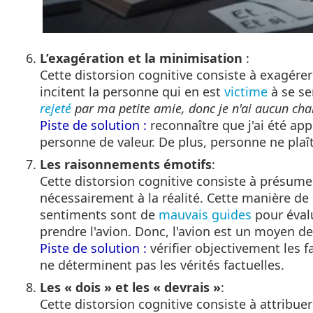
L’exagération et la minimisation
:
Cette distorsion cognitive consiste à exagér
incitent la personne qui en est
victime
à se se
rejeté
par ma petite amie, donc je n'ai aucun ch
Piste de solution :
reconnaître que j'ai été ap
personne de valeur. De plus, personne ne plaî
Les raisonnements émotifs
:
Cette distorsion cognitive consiste à présum
nécessairement à la réalité. Cette manière de
sentiments sont de
mauvais guides
pour évalu
prendre l'avion. Donc, l'avion est un moyen d
Piste de solution :
vérifier objectivement les f
ne déterminent pas les vérités factuelles.
Les « dois » et les « devrais »
:
Cette distorsion cognitive consiste à attribue