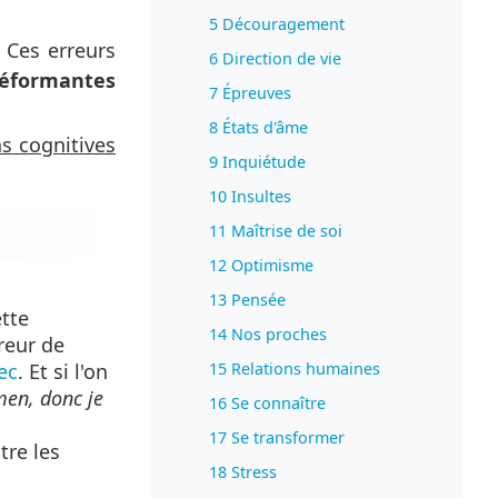
5 Découragement
 Ces erreurs
6 Direction de vie
déformantes
7 Épreuves
8 États d'âme
ns cognitives
9 Inquiétude
10 Insultes
11 Maîtrise de soi
12 Optimisme
13 Pensée
ette
14 Nos proches
reur de
15 Relations humaines
ec
. Et si l'on
amen, donc je
16 Se connaître
17 Se transformer
tre les
18 Stress