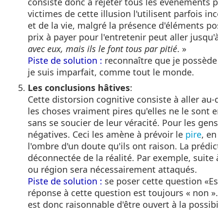
consiste donc à rejeter tous les événements po
victimes de cette illusion l'utilisent parfoi
et de la vie, malgré la présence d'éléments pos
prix à payer pour l'entretenir peut aller jusq
avec eux, mais ils le font tous par pitié
. »
Piste de solution :
reconnaître que je possède
je suis imparfait, comme tout le monde.
Les conclusions hâtives
:
Cette distorsion cognitive consiste à aller au-
les choses vraiment pires qu'elles ne le sont e
sans se soucier de leur véracité. Pour les ge
négatives. Ceci les amène à prévoir le
pire
, e
l'ombre d'un doute qu'ils ont raison. La préd
déconnectée de la réalité. Par exemple, suite à
ou région sera nécessairement attaqués.
Piste de solution :
se poser cette question «Es
réponse à cette question est toujours « non ».
est donc raisonnable d'être ouvert à la possibil