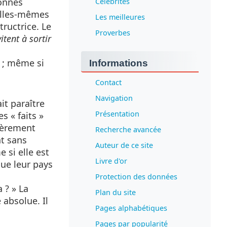
sonnes
Célébrités
'elles-mêmes
Les meilleures
tructrice. Le
Proverbes
tent à sortir
 ; même si
Informations
Contact
Navigation
it paraître
Présentation
s « faits »
tièrement
Recherche avancée
nt sans
Auteur de ce site
 si elle est
Livre d'or
que leur pays
Protection des données
 ? » La
Plan du site
 absolue. Il
Pages alphabétiques
Pages par popularité