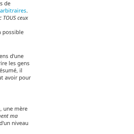
ts de
 arbitraires
.
nc TOUS ceux
n possible
gens d'une
ire les gens
ésumé, il
t avoir pour
le, une mère
ement ma
d'un niveau