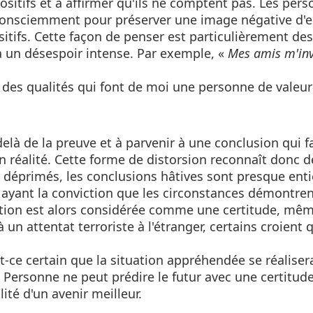
sitifs et à affirmer qu'ils ne comptent pas. Les per
s inconsciemment pour préserver une image négative d
itifs. Cette façon de penser est particulièrement des
u'à un désespoir intense. Par exemple, «
Mes amis m'invi
 des qualités qui font de moi une personne de valeur
delà de la preuve et à parvenir à une conclusion qui fa
n réalité. Cette forme de distorsion reconnaît donc de
ns déprimés, les conclusions hâtives sont presque en
n ayant la conviction que les circonstances démontre
iction est alors considérée comme une certitude, même
 un attentat terroriste à l'étranger, certains croient 
t-ce certain que la situation appréhendée se réalisera
 Personne ne peut prédire le futur avec une certitude
ité d'un avenir meilleur.