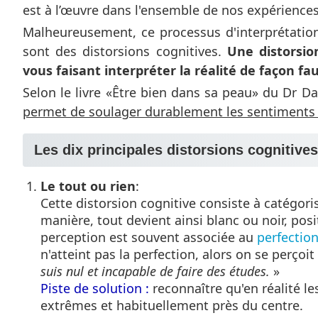
est à l’œuvre dans l'ensemble de nos expériences
Malheureusement, ce processus d'interprétation
sont des distorsions cognitives.
Une distorsi
vous faisant interpréter la réalité de façon fa
Selon le livre «Être bien dans sa peau» du Dr D
permet de soulager durablement les sentiments 
Les dix principales distorsions cognitives
Le tout ou rien
:
Cette distorsion cognitive consiste à catégor
manière, tout devient ainsi blanc ou noir, pos
perception est souvent associée au
perfectio
n'atteint pas la perfection, alors on se perç
suis nul et incapable de faire des études.
»
Piste de solution :
reconnaître qu'en réalité l
extrêmes et habituellement près du centre.