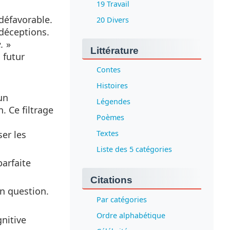
19 Travail
 défavorable.
20 Divers
 déceptions.
.
»
Littérature
 futur
Contes
Histoires
un
Légendes
. Ce filtrage
Poèmes
Textes
ser les
Liste des 5 catégories
arfaite
Citations
en question.
Par catégories
Ordre alphabétique
gnitive