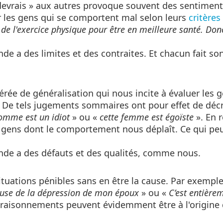
 « devrais » aux autres provoque souvent des sentimen
r les gens qui se comportent mal selon leurs
critères
 de l'exercice physique pour être en meilleure santé. Do
de a des limites et des contraites. Et chacun fait so
rée de généralisation qui nous incite à évaluer les 
 De tels jugements sommaires ont pour effet de décr
omme est un idiot
» ou «
cette femme est égoïste
». En r
x gens dont le comportement nous déplaît. Ce qui peu
nde a des défauts et des qualités, comme nous.
de situations pénibles sans en être la cause. Par exemp
cause de la dépression de mon époux
» ou «
C’est entièr
 raisonnements peuvent évidemment être à l'origine 