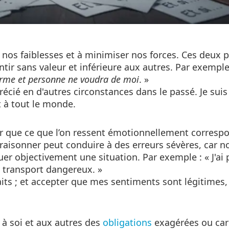
er nos faiblesses et à minimiser nos forces. Ces deu
ntir sans valeur et inférieure aux autres. Par exemple
arme et personne ne voudra de moi
. »
précié en d'autres circonstances dans le passé. Je sui
t à tout le monde.
er que ce que l’on ressent émotionnellement corresp
 raisonner peut conduire à des erreurs sévères, car n
er objectivement une situation. Par exemple : « J'ai 
e transport dangereux. »
aits ; et accepter que mes sentiments sont légitimes,
r à soi et aux autres des
obligations
exagérées ou ca