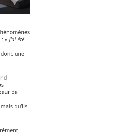
x phénomènes
 : «
J'ai été
s donc une
ond
os
peur de
 mais qu’ils
rrément