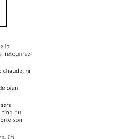
e la
e, retournez-
p chaude, ni
de bien
 sera
 cinq ou
porte son
re. En