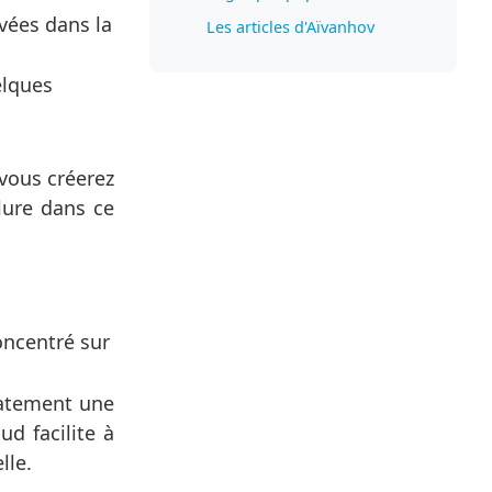
vées dans la
Les articles d'Aïvanhov
elques
vous créerez
lure dans ce
oncentré sur
iatement une
d facilite à
lle.