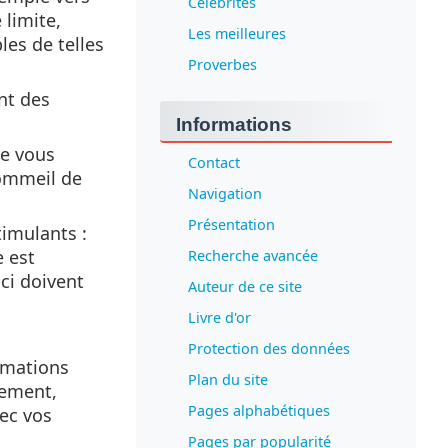
Célébrités
 limite,
Les meilleures
les de telles
Proverbes
ant des
Informations
de vous
Contact
sommeil de
Navigation
Présentation
imulants :
e est
Recherche avancée
ci doivent
Auteur de ce site
Livre d'or
Protection des données
rmations
Plan du site
sement,
Pages alphabétiques
vec vos
Pages par popularité