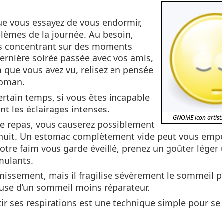
e vous essayez de vous endormir,
lèmes de la journée. Au besoin,
us concentrant sur des moments
ernière soirée passée avec vos amis,
m que vous avez vu, relisez en pensée
roman.
rtain temps, si vous êtes incapable
nt les éclairages intenses.
GNOME icon artists
e repas, vous causerez possiblement
e nuit. Un estomac complètement vide peut vous emp
otre faim vous garde éveillé, prenez un goûter léger
imulants.
ormissement, mais il fragilise sévèrement le sommeil 
cause d’un sommeil moins réparateur.
ir ses respirations est une technique simple pour se