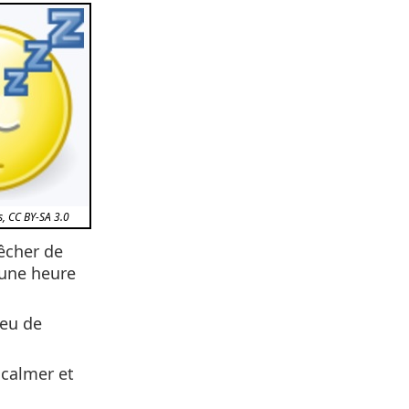
, CC BY-SA 3.0
êcher de
 une heure
peu de
 calmer et