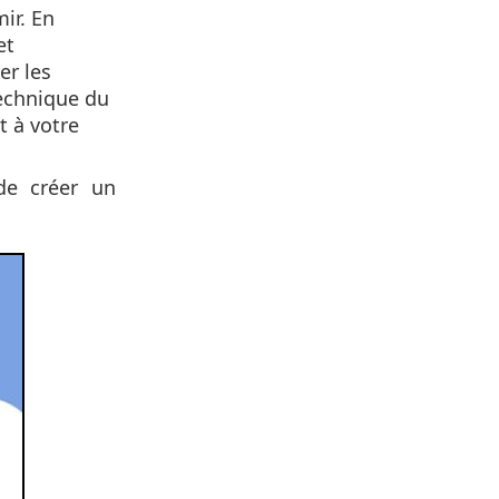
mir. En
et
er les
technique du
t à votre
de créer un