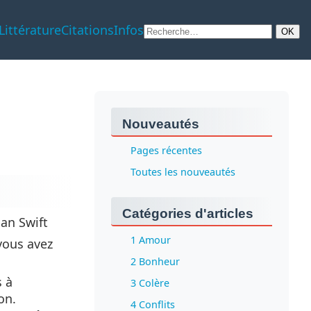
Littérature
Citations
Infos
Nouveautés
Pages récentes
Toutes les nouveautés
Catégories d'articles
han Swift
1 Amour
 vous avez
2 Bonheur
s à
3 Colère
on.
4 Conflits