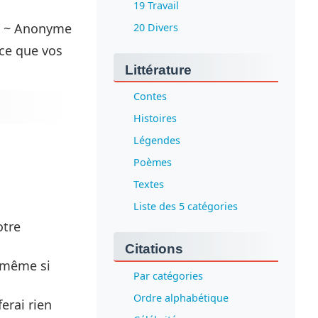
19 Travail
t. ~ Anonyme
20 Divers
rce que vos
Littérature
Contes
Histoires
Légendes
Poèmes
Textes
Liste des 5 catégories
otre
Citations
 même si
Par catégories
Ordre alphabétique
ferai rien