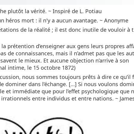
he plutôt la vérité. ~ Inspiré de L. Potiau
 un héros mort : il n'y a aucun avantage. ~ Anonyme
tions de la réalité ; il est donc inutile de vouloir à t
t la prétention d’enseigner aux gens leurs propres aff
s de connaissances, mais il n’admet pas que les au
savent le mieux. Et aucune objection n’arrive à son
al intime, le 15 octobre 1872)
scussion, nous sommes toujours prêts à dire ce qu’il 
e dominer dans l’échange. […] Si nous voulons domi
ible et immédiate que pour l’effet psychologique que 
s irrationnels entre individus et entre nations. ~ Jame