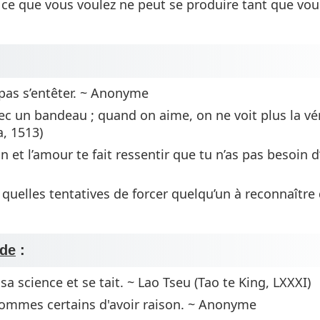
ce que vous voulez ne peut se produire tant que vous
:
pas s’entêter. ~ Anonyme
ec un bandeau ; quand on aime, on ne voit plus la vér
a, 1513)
on et l’amour te fait ressentir que tu n’as pas besoin d
quelles tentatives de forcer quelqu’un à reconnaître
ude
:
 sa science et se tait. ~ Lao Tseu (Tao te King, LXXXI)
ommes certains d'avoir raison. ~ Anonyme