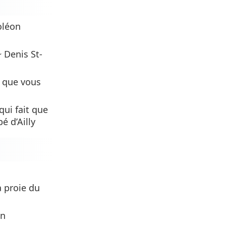
oléon
 Denis St-
n que vous
qui fait que
é d’Ailly
a proie du
on