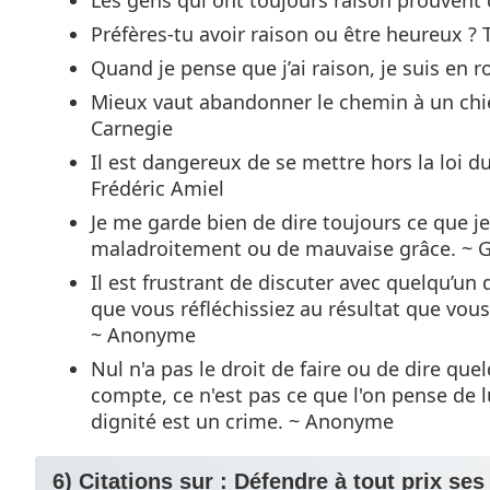
Les gens qui ont toujours raison prouvent 
Préfères-tu avoir raison ou être heureux ?
Quand je pense que j’ai raison, je suis en
Mieux vaut abandonner le chemin à un chie
Carnegie
Il est dangereux de se mettre hors la loi d
Frédéric Amiel
Je me garde bien de dire toujours ce que je 
maladroitement ou de mauvaise grâce. ~ Ge
Il est frustrant de discuter avec quelqu’un
que vous réfléchissiez au résultat que vou
~ Anonyme
Nul n'a pas le droit de faire ou de dire qu
compte, ce n'est pas ce que l'on pense de 
dignité est un crime. ~ Anonyme
6) Citations sur :
Défendre
à tout prix ses