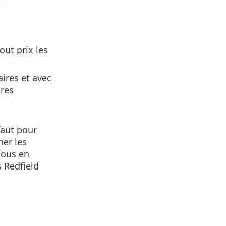
out prix les
aires et avec
tres
faut pour
ner les
nous en
s Redfield