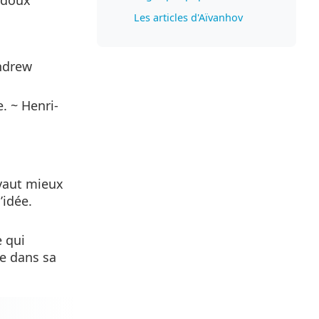
bidoux
Les articles d'Aïvanhov
Andrew
. ~ Henri-
 vaut mieux
’idée.
e qui
re dans sa