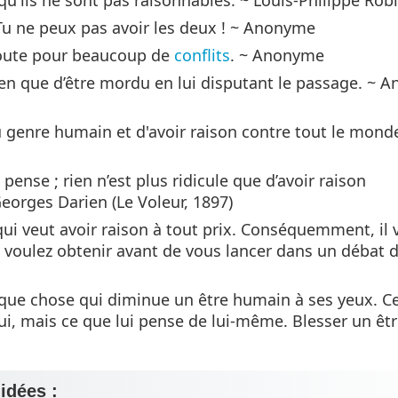
qu'ils ne sont pas raisonnables. ~ Louis-Philippe Ro
 Tu ne peux pas avoir les deux ! ~ Anonyme
 route pour beaucoup de
conflits
. ~ Anonyme
n que d’être mordu en lui disputant le passage. ~ 
u genre humain et d'avoir raison contre tout le monde
pense ; rien n’est plus ridicule que d’avoir raison
orges Darien (Le Voleur, 1897)
 qui veut avoir raison à tout prix. Conséquemment, il
s voulez obtenir avant de vous lancer dans un débat d
elque chose qui diminue un être humain à ses yeux. C
lui, mais ce que lui pense de lui-même. Blesser un êt
 idées :