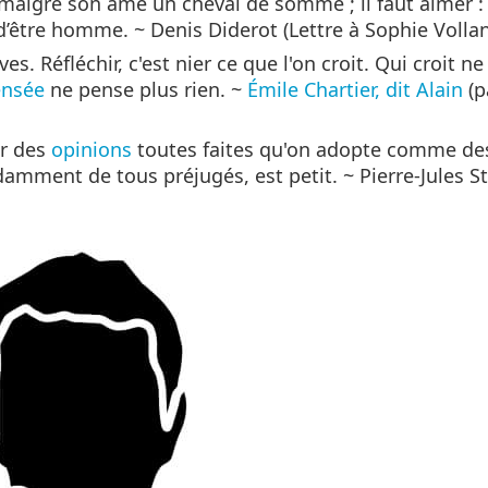
malgré son âme un cheval de somme ; il faut aimer : 
e d’être homme. ~ Denis Diderot (Lettre à Sophie Volla
s. Réfléchir, c'est nier ce que l'on croit. Qui croit 
ensée
ne pense plus rien. ~
Émile Chartier, dit Alain
(p
er des
opinions
toutes faites qu'on adopte comme d
mment de tous préjugés, est petit. ~ Pierre-Jules St