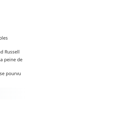
bles
nd Russell
la peine de
hose pourvu