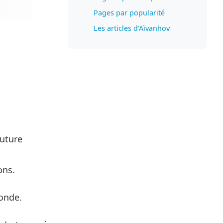
Pages par popularité
Les articles d'Aïvanhov
outure
ons.
monde.