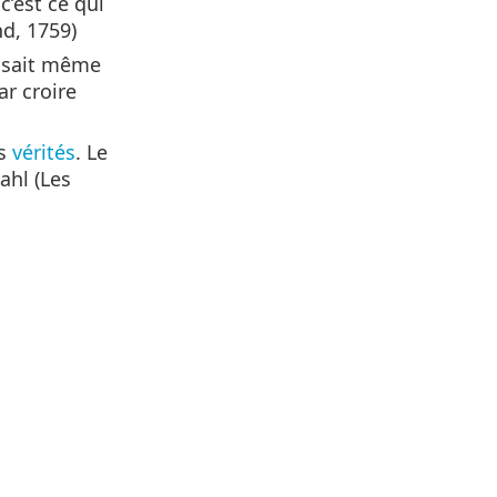
c’est ce qui
nd, 1759)
ne sait même
ar croire
es
vérités
. Le
ahl (Les