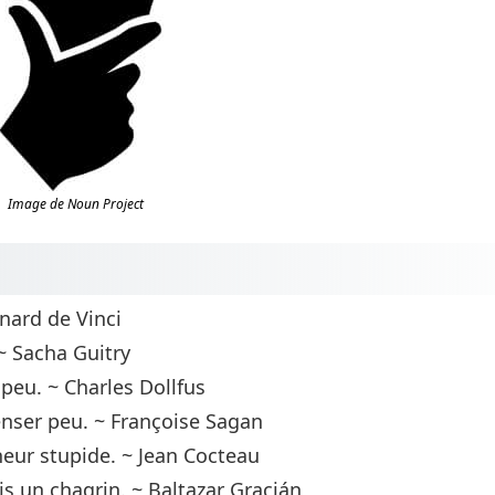
Image de Noun Project
nard de Vinci
~ Sacha Guitry
p peu. ~ Charles Dollfus
nser peu. ~ Françoise Sagan
heur stupide. ~ Jean Cocteau
is un chagrin. ~ Baltazar Gracián