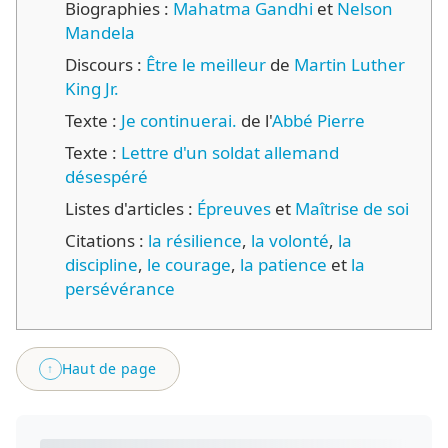
Biographies :
Mahatma Gandhi
et
Nelson
Mandela
Discours :
Être le meilleur
de
Martin Luther
King Jr.
Texte :
Je continuerai.
de l'
Abbé Pierre
Texte :
Lettre d'un soldat allemand
désespéré
Listes d'articles :
Épreuves
et
Maîtrise de soi
Citations :
la résilience
,
la volonté
,
la
discipline
,
le courage
,
la patience
et
la
persévérance
Haut de page
↑