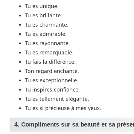
Tu es unique.
Tu es brillante.
Tu es charmante.
Tu es admirable.
Tu es rayonnante.
Tu es remarquable.
Tu fais la différence.
Ton regard enchante.
Tu es exceptionnelle.
Tu inspires confiance.
Tu es tellement élégante.
Tu es si précieuse à mes yeux.
4. Compliments sur sa beauté et sa prése