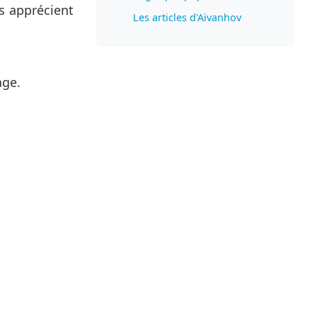
s apprécient
Les articles d'Aïvanhov
age.